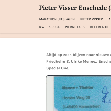
Ga
Pieter Visser Enschede 
direct
naar
MARATHON UITSLAGEN
PIETER VISSER
A
de
KWEEK 2024
PIERRE FAES
REFERENTIE
hoofdinhoud
Altijd op zoek blijven naar nieuwe
Friedhelm & Ulrike Menne.. Ensche
Special One.